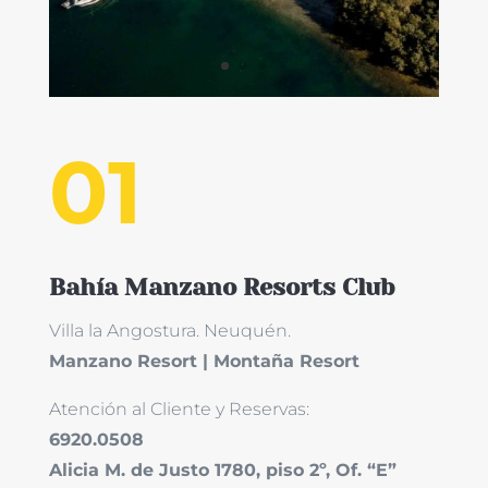
01
Bahía Manzano Resorts Club
Villa la Angostura. Neuquén.
Manzano Resort | Montaña Resort
Atención al Cliente y Reservas:
6920.0508
Alicia M. de Justo 1780, piso 2º, Of. “E”