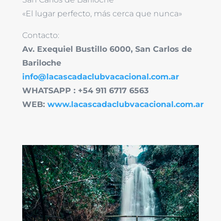
«El lugar perfecto, más cerca que nunca»
Contacto:
Av. Exequiel Bustillo 6000, San Carlos de
Bariloche
info@lacascadaclubvacacional.com.ar
WHATSAPP : +54 911 6717 6563
WEB:
www.lacascadaclubvacacional.com.ar